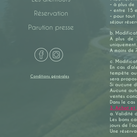
- à plus de
- entre 15 e
Réservation
- pour tout 
séjour rés
Parution presse
b. Modificat
A plus de 7
uniquement
A moins de 7
c. Modificat
En cas d’ale
tempête ou 
Conditions générales
sera propose
Si aucune da
Aucune autre
ventes conc
Dans le cas 
3. Achat et
a. Validite
Les bons cad
jours de l’o
Une réserva