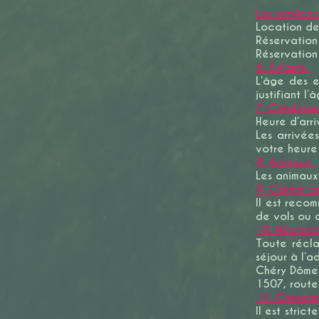
Les service
Location d
Réservation
Réservation
6. Enfants
L’âge des 
justifiant l
7. Condition
Heure d’arri
Les arrivé
votre heure 
8. Animaux
Les animaux
9. Objets d
Il est reco
de vols ou 
10. Réclama
Toute récla
séjour à l’
Chéry Dôme
1507, route
11. Consomm
Il est strict