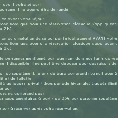
n avant votre séjour :
ursement ne pourra être demandé.
ion avant votre séjour :
conditions que pour une réservation classique s’appliquent
r 2.b).
ion ou annulation de séjour par l’établissement AVANT votre
conditions que pour une réservation classique s’appliquent
r 2.c).
́
e personnes mentionné par logement dans nos tarifs corres
ment disponible. Il ne peut être dépassé pour des raisons de 
ion du supplément, le prix de base comprend : La nuit pour 
lit et de toilette
mité au jacuzzi privatif (hors période hivernale) L'accès illim
éjour
base ne comprend pas :
es supplémentaires à partir de 25€ par personne supplémen
soir à réserver après votre réservation.