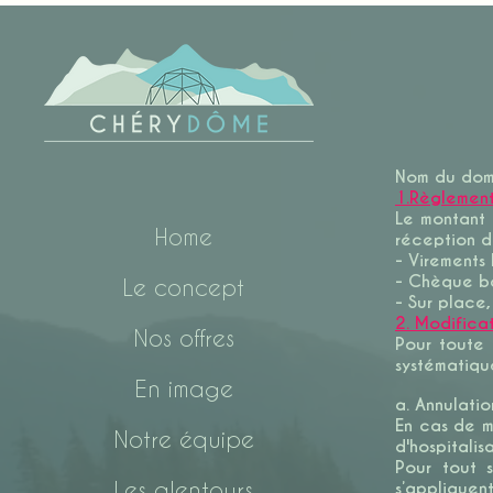
Nom du doma
1.Règlemen
Le montant 
Home
réception d
- Virements
- Chèque ba
Le concept
- Sur place
2. Modifica
Nos offres
Pour toute 
systématiq
En image
a. Annulatio
En cas de ma
Notre équipe
d'hospitalis
Pour tout s
Les alentours
s’appliquent