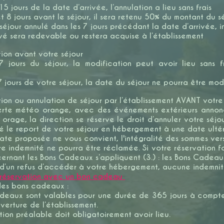
 15 jours de la date d’arrivée, l’annulation a lieu sans frais
t 8 jours avant le séjour, il sera retenu 50% du montant du se
séjour annulé dans les 7 jours précédant la date d’arrivée
ervé sera redevable ou restera acquise à l’établissement
ion avant votre séjour
 jours du séjour, la modification peut avoir lieu sans frai
.
 jours de votre séjour, la date du séjour ne pourra être modi
ion ou annulation de séjour par l’établissement AVANT votre 
rte météo orange, avec des événements extérieurs annonce
orage, la direction se réserve le droit d’annuler votre séjo
́ le report de votre séjour en hébergement à une date ulté
te proposée ne vous convient, l'intégralité des sommes ver
 indemnité ne pourra être réclamée. Si votre réservation f
ernant les Bons Cadeaux s’appliquent (3.) : les Bons Cadea
d’un refus d’accéder à votre hébergement, aucune indemnite
 réservation avec un bon cadeau
́ des bons cadeaux :
eaux sont valables pour une durée de 365 jours à compter d
uverture de l’établissement.
tion préalable doit obligatoirement avoir lieu.