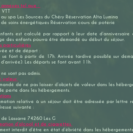
s annexes tel que :
e VTT
 au spa Les Sources du Chéry Réservation Alta Lumina
 de soins énergétiques Réservation cours de poterie
enfants est calculé par rapport à leur date d’anniversaire
’âge des enfants pourra être demandé au début du séjour.
s particulières
vée et de départ :
es se font à partir de 17h. Arrivée tardive possible sur d
d’arrivée). Les départs se font avant 11h.
 ne sont pas admis.
e valeur
mmandé de ne pas laisser d’objets de valeur dans les héber
de perte dans les hébergements.
tions
mation relative à un séjour doit être adressée par lettre
adresse suivante :
 de Lassarre 74260 Les G
ation d’alcool et de cigarettes
ement interdit d’être en état d’ébriété dans les hébergements