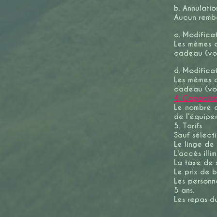
b. Annulatio
Aucun rembo
c. Modificat
Les mêmes 
cadeau (voi
d. Modificat
Les mêmes 
cadeau (voi
4. Capacite
Le nombre d
de l’équipe
5. Tarifs
Sauf sélect
Le linge de 
L'accès illi
La taxe de s
Le prix de 
Les personn
5 ans.
Les repas du 